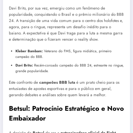
Davi Brito, por sua vez, emergiu como um fenômeno de
popularidade, conquistando o Brasil e o prêmio milionário do BBB
24. A transição de uma vida comum para o centro dos holofotes e,
agora, para o ringue, representa um desafio inédito para o
baiano. A expectativa é que Davi traga para a luta a mesma garra
e determinação que o fizeram vencer o reality show.
Kleber Bambam:
Veterano do FMS, figura midiática, primeiro
campeão do BBB.
Davi Brito:
Recém-coroado campeão do BBB 24, estreante no ringue,
grande popularidade.
Este confronto de
campeões BBB luta
é um prato cheio para os
entusiastas de apostas esportivas e para o público em geral,
gerando debates e análises sobre quem levará a melhor.
Betsul: Patrocínio Estratégico e Novo
Embaixador
A decisão da
Betsul
de ser a
patrocinadora oficial do Fight