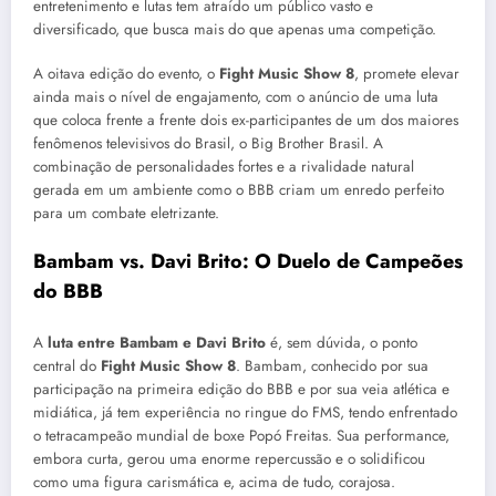
entretenimento e lutas tem atraído um público vasto e
diversificado, que busca mais do que apenas uma competição.
A oitava edição do evento, o
Fight Music Show 8
, promete elevar
ainda mais o nível de engajamento, com o anúncio de uma luta
que coloca frente a frente dois ex-participantes de um dos maiores
fenômenos televisivos do Brasil, o Big Brother Brasil. A
combinação de personalidades fortes e a rivalidade natural
gerada em um ambiente como o BBB criam um enredo perfeito
para um combate eletrizante.
Bambam vs. Davi Brito: O Duelo de Campeões
do BBB
A
luta entre Bambam e Davi Brito
é, sem dúvida, o ponto
central do
Fight Music Show 8
. Bambam, conhecido por sua
participação na primeira edição do BBB e por sua veia atlética e
midiática, já tem experiência no ringue do FMS, tendo enfrentado
o tetracampeão mundial de boxe Popó Freitas. Sua performance,
embora curta, gerou uma enorme repercussão e o solidificou
como uma figura carismática e, acima de tudo, corajosa.