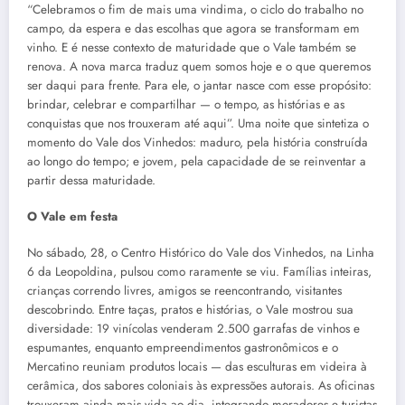
“Celebramos o fim de mais uma vindima, o ciclo do trabalho no
campo, da espera e das escolhas que agora se transformam em
vinho. E é nesse contexto de maturidade que o Vale também se
renova. A nova marca traduz quem somos hoje e o que queremos
ser daqui para frente. Para ele, o jantar nasce com esse propósito:
brindar, celebrar e compartilhar — o tempo, as histórias e as
conquistas que nos trouxeram até aqui”. Uma noite que sintetiza o
momento do Vale dos Vinhedos: maduro, pela história construída
ao longo do tempo; e jovem, pela capacidade de se reinventar a
partir dessa maturidade.
O Vale em festa
No sábado, 28, o Centro Histórico do Vale dos Vinhedos, na Linha
6 da Leopoldina, pulsou como raramente se viu. Famílias inteiras,
crianças correndo livres, amigos se reencontrando, visitantes
descobrindo. Entre taças, pratos e histórias, o Vale mostrou sua
diversidade: 19 vinícolas venderam 2.500 garrafas de vinhos e
espumantes, enquanto empreendimentos gastronômicos e o
Mercatino reuniam produtos locais — das esculturas em videira à
cerâmica, dos sabores coloniais às expressões autorais. As oficinas
trouxeram ainda mais vida ao dia, integrando moradores e turistas