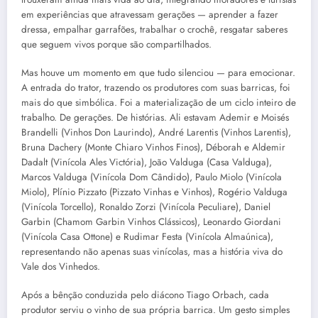
em experiências que atravessam gerações — aprender a fazer
dressa, empalhar garrafões, trabalhar o crochê, resgatar saberes
que seguem vivos porque são compartilhados.
Mas houve um momento em que tudo silenciou — para emocionar.
A entrada do trator, trazendo os produtores com suas barricas, foi
mais do que simbólica. Foi a materialização de um ciclo inteiro de
trabalho. De gerações. De histórias. Ali estavam Ademir e Moisés
Brandelli (Vinhos Don Laurindo), André Larentis (Vinhos Larentis),
Bruna Dachery (Monte Chiaro Vinhos Finos), Déborah e Aldemir
Dadalt (Vinícola Ales Victória), João Valduga (Casa Valduga),
Marcos Valduga (Vinícola Dom Cândido), Paulo Miolo (Vinícola
Miolo), Plínio Pizzato (Pizzato Vinhas e Vinhos), Rogério Valduga
(Vinícola Torcello), Ronaldo Zorzi (Vinícola Peculiare), Daniel
Garbin (Chamom Garbin Vinhos Clássicos), Leonardo Giordani
(Vinícola Casa Ottone) e Rudimar Festa (Vinícola Almaúnica),
representando não apenas suas vinícolas, mas a história viva do
Vale dos Vinhedos.
Após a bênção conduzida pelo diácono Tiago Orbach, cada
produtor serviu o vinho de sua própria barrica. Um gesto simples