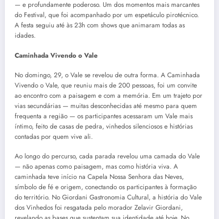
— e profundamente poderoso. Um dos momentos mais marcantes
do Festival, que foi acompanhado por um espetáculo pirotécnico.
A festa seguiu até às 23h com shows que animaram todas as
idades.
Caminhada Vivendo o Vale
No domingo, 29, o Vale se revelou de outra forma. A Caminhada
Vivendo o Vale, que reuniu mais de 200 pessoas, foi um convite
ao encontro com a paisagem e com a memória. Em um trajeto por
vias secundárias — muitas desconhecidas até mesmo para quem
frequenta a região — os participantes acessaram um Vale mais
íntimo, feito de casas de pedra, vinhedos silenciosos e histórias
contadas por quem vive ali.
Ao longo do percurso, cada parada revelou uma camada do Vale
— não apenas como paisagem, mas como história viva. A
caminhada teve início na Capela Nossa Senhora das Neves,
símbolo de fé e origem, conectando os participantes à formação
do território. No Giordani Gastronomia Cultural, a história do Vale
dos Vinhedos foi resgatada pelo morador Zelavir Giordani,
revelando as bases que sustentam sua identidade até hoje. No