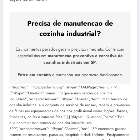
Precisa de manutencao de
cozinha industrial?
Equipamentos parados geram prejuizo imediato. Conte com
especialistas em
manutencao preventiva e corretiva de
cozinhas industriais em SP
.
Entre em contato
e mantenha sua operacao funcionando.
{“@context”:”https://schema.org”,”@type”:”FAQPage”,”mainEntity”:
[{“@type”:”Question”,”name”:”O que e manutencao de cozinha
industrial?”,”acceptedAnswer”:{“@type”:”Answer”,”text”:”Manutencao de
cozinha industrial e o conjunto de servicos de revisao, reparo e prevencao
de falhas em equipamentos de cozinha profissional como fogoes, fornos,
fritadeiras, coifas e camaras frias.”}},{“@type”:”Question”,”name”:”Por
que contratar manutencao de cozinha industrial em
SP?”,”acceptedAnswer”:{“@type”:”Answer”,”text”:”SP concentra grande
numero de restaurantes, padarias, hospitais e dark kitchens. Equipamentos