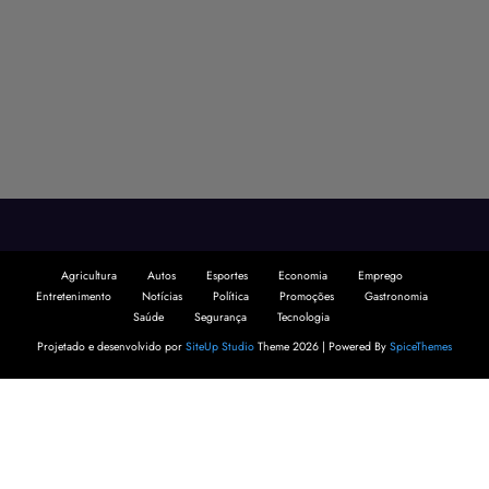
Agricultura
Autos
Esportes
Economia
Emprego
Entretenimento
Notícias
Política
Promoções
Gastronomia
Saúde
Segurança
Tecnologia
Projetado e desenvolvido por
SiteUp Studio
Theme 2026 | Powered By
SpiceThemes