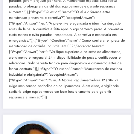
parados geram prejuizo por hora. A manutencao especializada reduz
paradas, prolonga a vida util dos equipamentos e garante seguranca
alimentar.”}},{“@type”:”Question”,”name”:”Qual a diferenca entre
manutencao preventiva e corretiva?”,”acceptedAnswer”:
{“@type”:”Answer”,”text”:”A preventiva e agendada e identifica desgaste
antes da falha. A corretiva e feita apos o equipamento parar. A preventiva
custa menos e evita paradas inesperadas. A corretiva e necessaria em
emergencias.”}},{“@type”:”Question”,”name”:”Como contratar empresa de
manutencao de cozinha industrial em SP?”,”acceptedAnswer”:
{“@type”:”Answer”,”text”:”Verifique experiencia no setor de alimentacao,
atendimento emergencial 24h, disponibilidade de pecas, certificacoes e
referencias. Solicite visita tecnica para diagnostico e orcamento antes de
fechar contrato.”}},{“@type”:”Question”,”name”:”Manutencao de cozinha
industrial e obrigatoria?”,”acceptedAnswer”:
{“@type”:”Answer”,”text”:”Sim. A Norma Regulamentadora 12 (NR-12)
exige manutencao periodica de equipamentos. Alem disso, a vigilancia
sanitaria exige equipamentos em bom funcionamento para garantir
seguranca alimentar.”}}]}