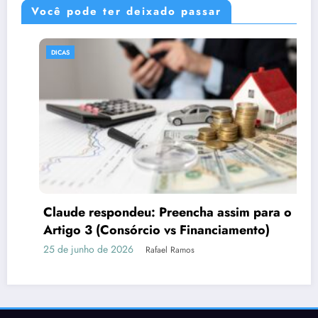
Você pode ter deixado passar
DICAS
D
Claude respondeu: Preencha assim para o
P
Artigo 3 (Consórcio vs Financiamento)
fo
5 de junho de 2026
Rafael Ramos
16