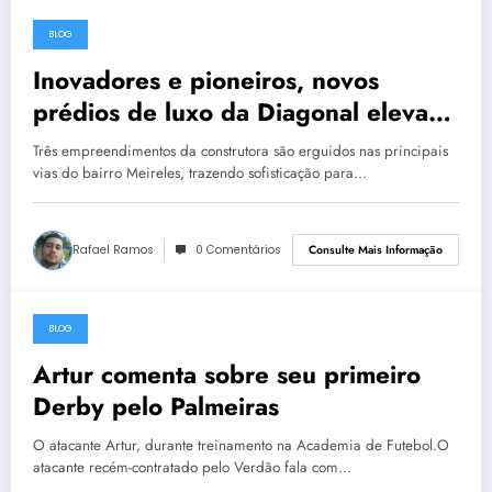
BLOG
30 de abril de 2023
Inovadores e pioneiros, novos
prédios de luxo da Diagonal elevam
padrão imobiliário em Fortaleza e já
Três empreendimentos da construtora são erguidos nas principais
contam com obras avançadas
vias do bairro Meireles, trazendo sofisticação para…
Rafael Ramos
0 Comentários
Consulte Mais Informação
BLOG
30 de abril de 2023
Artur comenta sobre seu primeiro
Derby pelo Palmeiras
O atacante Artur, durante treinamento na Academia de Futebol.O
atacante recém-contratado pelo Verdão fala com…