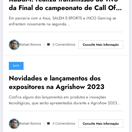
da Final do campeonato de Call Of
Duty Mobile com premiação de 6
Em parceria com a Asus, SALEM E-SPORTS e iNCO Gaming se
000 reais
enfrentam novamente na segunda…
Rafael Ramos
0 Comentários
Consulte Mais Informação
BLOG
29 de abril de 2023
Novidades e lançamentos dos
expositores na Agrishow 2023
Confira alguns dos lançamentos em produtos e inovações
tecnológicas, que serão apresentados durante a Agrishow 2023…
Rafael Ramos
0 Comentários
Consulte Mais Informação