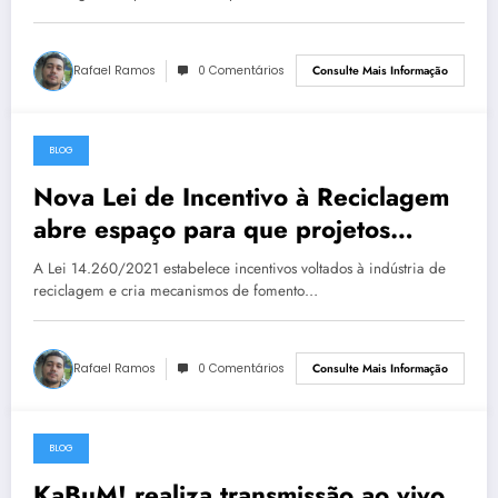
Rafael Ramos
0 Comentários
Consulte Mais Informação
BLOG
29 de abril de 2023
Nova Lei de Incentivo à Reciclagem
abre espaço para que projetos
sociais recebam recursos do Imposto
A Lei 14.260/2021 estabelece incentivos voltados à indústria de
de Renda
reciclagem e cria mecanismos de fomento…
Rafael Ramos
0 Comentários
Consulte Mais Informação
BLOG
29 de abril de 2023
KaBuM! realiza transmissão ao vivo