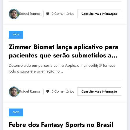
Rafael Ramos
0 Comentários
Consulte Mais Informação
BLOG
30 de abril de 2023
Zimmer Biomet lança aplicativo para
pacientes que serão submetidos a
cirurgias de joelho e quadril no
Desenvolvido em parceria com a Apple, o mymobility® fornece
Brasil
todo o suporte e orientação no…
Rafael Ramos
0 Comentários
Consulte Mais Informação
BLOG
30 de abril de 2023
Febre dos Fantasy Sports no Brasil