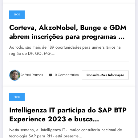
BLOG
29 de abril de 2023
Corteva, AkzoNobel, Bunge e GDM
abrem inscrições para programas de
estágio
Ao todo, são mais de 189 oportunidades para universitários na
região de DF, GO, MG,…
Rafael Ramos
0 Comentários
Consulte Mais Informação
BLOG
29 de abril de 2023
Intelligenza IT participa do SAP BTP
Experience 2023 e busca
aprofundar sua expertise na solução
Nesta semana, a Intelligenza IT - maior consultoria nacional de
tecnologia SAP para RH - está presente…