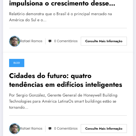
impulsiona o crescimento desse
segmento na América Latina
Relatório demonstra que o Brasil é o principal mercado na
América do Sul e o…
Rafael Ramos
0 Comentários
Consulte Mais Informação
BLOG
30 de abril de 2023
Cidades do futuro: quatro
tendências em edifícios inteligentes
Por Sergio González, Gerente General de Honeywell Building
Technologies para América LatinaOs smart buildings estão se
tornando…
Rafael Ramos
0 Comentários
Consulte Mais Informação