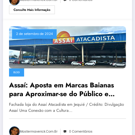
Consulte Mais Informação
2 de setembro de 2024
BLOG
Assaí: Aposta em Marcas Baianas
para Aproximar-se do Público e
Fortalecer a Economia Local
Fachada loja do Assaí Atacadista em Jequié / Crédito: Divulgação
Assaí Uma Conexão com a Cultura…
Mastermaverick.com.br
0 Comentários