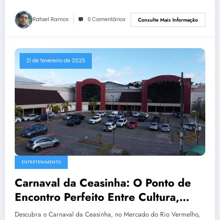
Rafael Ramos
0 Comentários
Consulte Mais Informação
21 de fevereiro de 2025
ENTRETENIMENTO
Carnaval da Ceasinha: O Ponto de
Encontro Perfeito Entre Cultura,
Gastronomia e Folia em Salvador
Descubra o Carnaval da Ceasinha, no Mercado do Rio Vermelho,