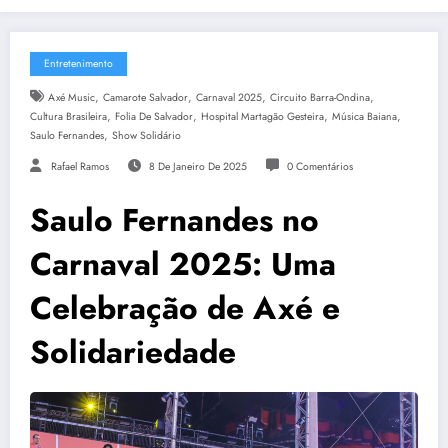
Entretenimento
,
,
,
,
Axé Music
Camarote Salvador
Carnaval 2025
Circuito Barra-Ondina
,
,
,
,
Cultura Brasileira
Folia De Salvador
Hospital Martagão Gesteira
Música Baiana
,
Saulo Fernandes
Show Solidário
Rafael Ramos
8 De Janeiro De 2025
0 Comentários
Saulo Fernandes no
Carnaval 2025: Uma
Celebração de Axé e
Solidariedade