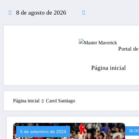
Pular
para
8 de agosto de 2026
o
conteúdo
Portal de
Página inicial
Página inicial
Carol Santiago
BLO
5 de setembro de 2024