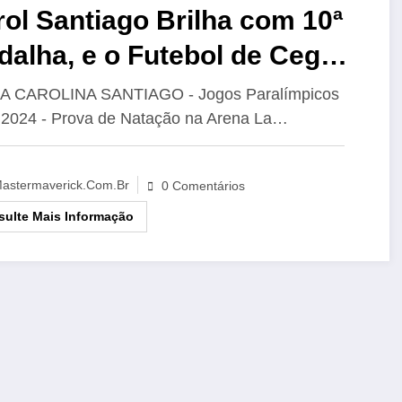
ol Santiago Brilha com 10ª
alha, e o Futebol de Cegos
frenta Desafios nos Jogos
A CAROLINA SANTIAGO - Jogos Paralímpicos
 2024 - Prova de Natação na Arena La…
Paris 2024
astermaverick.com.br
0 Comentários
ulte Mais Informação