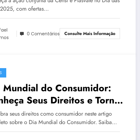
ça a ação conjunta da Censi e Plasvale no Dia das
2025, com ofertas…
fael
Consulte Mais Informação
0 Comentários
mos
S
a Mundial do Consumidor:
heça Seus Direitos e Torne-
 um Comprador Mais
bra seus direitos como consumidor neste artigo
formado
eto sobre o Dia Mundial do Consumidor. Saiba…