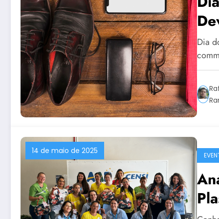
Di
De
Dia d
comme
Ra
Ra
14 de maio de 2025
EVEN
Aná
Pla