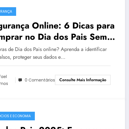
URANÇA
urança Online: 6 Dicas para
mprar no Dia dos Pais Sem
ir em Golpes
as de Dia dos Pais online? Aprenda a identificar
 falsos, proteger seus dados e…
fael
Consulte Mais Informação
0 Comentários
mos
CIOS E ECONOMIA