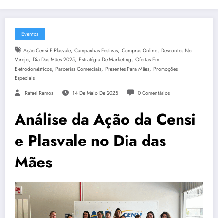
Eventos
,
,
,
Ação Censi E Plasvale
Campanhas Festivas
Compras Online
Descontos No
,
,
,
Varejo
Dia Das Mães 2025
Estratégia De Marketing
Ofertas Em
,
,
,
Eletrodomésticos
Parcerias Comerciais
Presentes Para Mães
Promoções
Especiais
Rafael Ramos
14 De Maio De 2025
0 Comentários
Análise da Ação da Censi
e Plasvale no Dia das
Mães