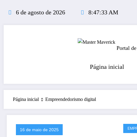
Pular
para
6 de agosto de 2026
8:47:33 AM
o
conteúdo
Portal de
Página inicial
Página inicial
Empreendedorismo digital
EMP
16 de maio de 2025