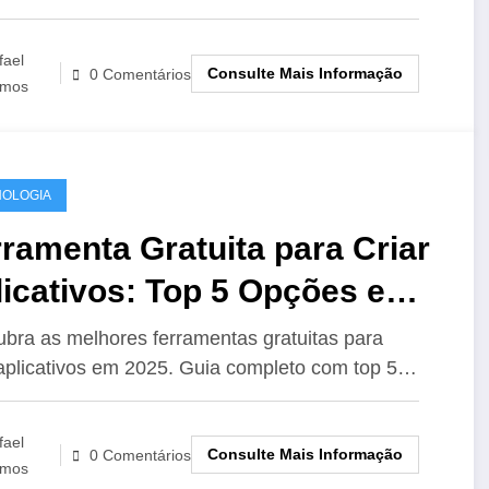
fael
Consulte Mais Informação
0 Comentários
mos
OLOGIA
ramenta Gratuita para Criar
licativos: Top 5 Opções em
25 [Guia Completo]
bra as melhores ferramentas gratuitas para
 aplicativos em 2025. Guia completo com top 5…
fael
Consulte Mais Informação
0 Comentários
mos