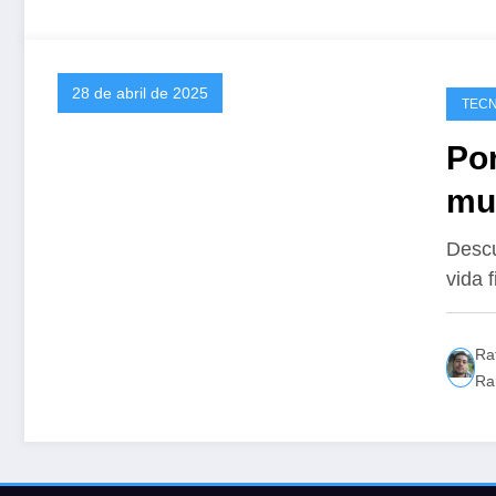
28 de abril de 2025
TECN
Po
mu
Descu
vida 
Ra
Ra