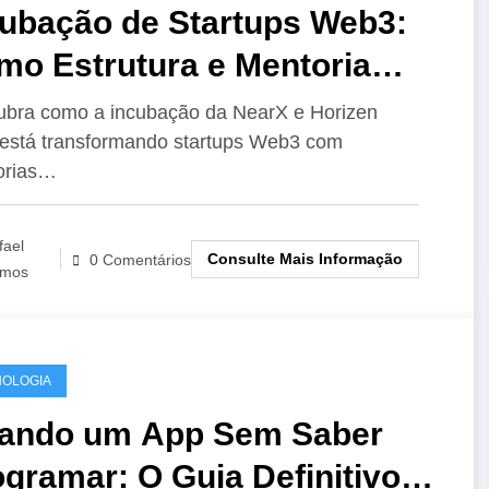
cubação de Startups Web3:
mo Estrutura e Mentoria
ansformam Ideias em
bra como a incubação da NearX e Horizen
está transformando startups Web3 com
gócios de Sucesso
orias…
fael
Consulte Mais Informação
0 Comentários
mos
OLOGIA
iando um App Sem Saber
gramar: O Guia Definitivo