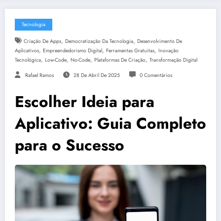
Tecnologia
,
,
Criação De Apps
Democratização Da Tecnologia
Desenvolvimento De
,
,
,
Aplicativos
Empreendedorismo Digital
Ferramentas Gratuitas
Inovação
,
,
,
,
Tecnológica
Low-Code
No-Code
Plataformas De Criação
Transformação Digital
Rafael Ramos
28 De Abril De 2025
0 Comentários
Escolher Ideia para
Aplicativo: Guia Completo
para o Sucesso