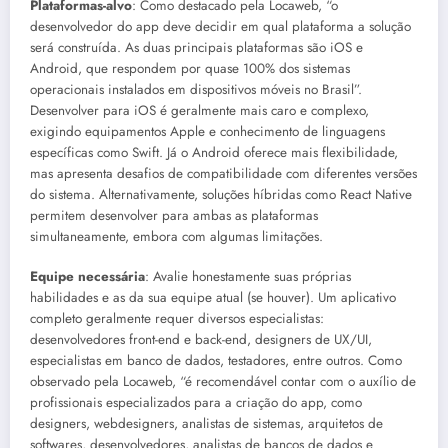
Plataformas-alvo
: Como destacado pela Locaweb, “o
desenvolvedor do app deve decidir em qual plataforma a solução
será construída. As duas principais plataformas são iOS e
Android, que respondem por quase 100% dos sistemas
operacionais instalados em dispositivos móveis no Brasil”.
Desenvolver para iOS é geralmente mais caro e complexo,
exigindo equipamentos Apple e conhecimento de linguagens
específicas como Swift. Já o Android oferece mais flexibilidade,
mas apresenta desafios de compatibilidade com diferentes versões
do sistema. Alternativamente, soluções híbridas como React Native
permitem desenvolver para ambas as plataformas
simultaneamente, embora com algumas limitações.
Equipe necessária
: Avalie honestamente suas próprias
habilidades e as da sua equipe atual (se houver). Um aplicativo
completo geralmente requer diversos especialistas:
desenvolvedores front-end e back-end, designers de UX/UI,
especialistas em banco de dados, testadores, entre outros. Como
observado pela Locaweb, “é recomendável contar com o auxílio de
profissionais especializados para a criação do app, como
designers, webdesigners, analistas de sistemas, arquitetos de
softwares, desenvolvedores, analistas de bancos de dados e