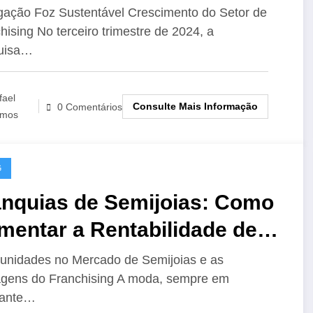
stentável Cresce com
gação Foz Sustentável Crescimento do Setor de
hising No terceiro trimestre de 2024, a
onomia de Água
uisa…
fael
Consulte Mais Informação
0 Comentários
mos
G
anquias de Semijoias: Como
mentar a Rentabilidade de
a Rede com Estratégias de
unidades no Mercado de Semijoias e as
gens do Franchising A moda, sempre em
tão Eficientes
tante…