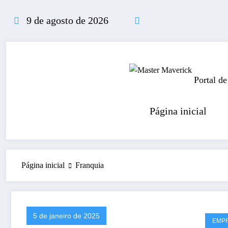
Pular
para
9 de agosto de 2026
o
conteúdo
Portal de
Página inicial
Página inicial
Franquia
5 de janeiro de 2025
EMP