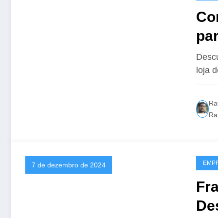
Co
par
Sh
Descu
loja 
Ra
Ra
EMP
7 de dezembro de 2024
Fra
De