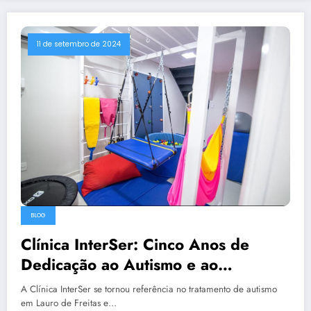
11 de setembro de 2024
BLOG
Clínica InterSer: Cinco Anos de
Dedicação ao Autismo e ao
Desenvolvimento Infantil
A Clínica InterSer se tornou referência no tratamento de autismo
em Lauro de Freitas e…