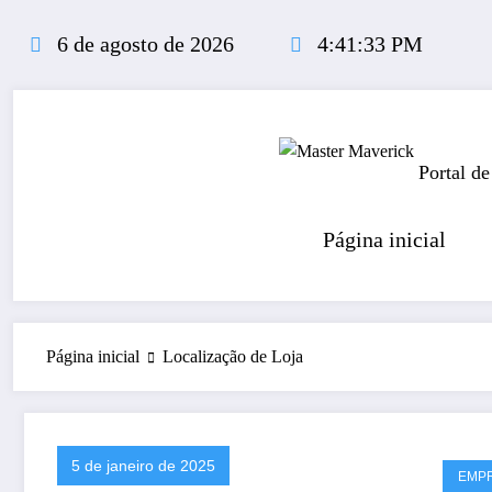
Pular
para
6 de agosto de 2026
4:41:34 PM
o
conteúdo
Portal de
Página inicial
Página inicial
Localização de Loja
5 de janeiro de 2025
EMP