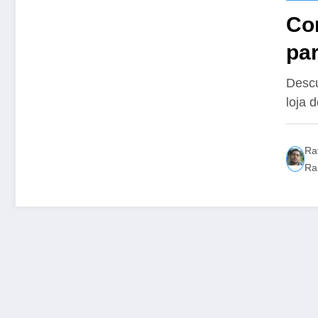
Co
par
Sh
Descu
loja 
Ra
Ra