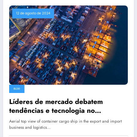
12 de agosto de 2024
BLOG
Líderes de mercado debatem
tendências e tecnologia no
LogísticaBrasil em São Paulo
Aerial top view of container cargo ship in the export and import
business and logistics…