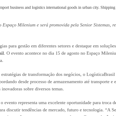
import business and logistics international goods in urban city. Shippi
o Espaço Milenium e será promovida pela Senior Sistemas, re
ogias para gestão em diferentes setores e destaque em soluçõe
sil
. O evento acontece no dia 15 de agosto no Espaço Mileni
a.
 estratégias de transformação dos negócios, o LogísticaBrasil
 abordando desde processo de armazenamento até transporte e e
as inovadoras sobre diversos temas.
o evento representa uma excelente oportunidade para troca de
para discutir tendências de mercado, futuro e tecnologia. “A