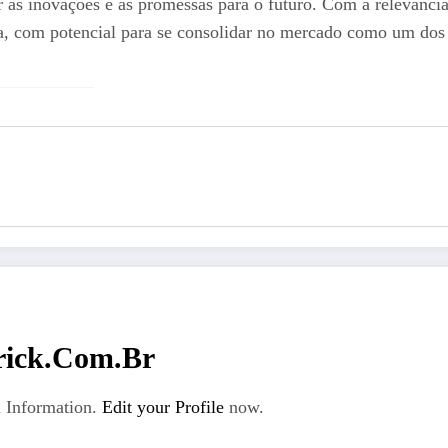
s inovações e as promessas para o futuro. Com a relevância c
a, com potencial para se consolidar no mercado como um dos 
rick.com.br
 Information.
Edit your Profile
now.