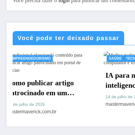
Você precisa fazer o
login
para publicar um comentário
Você pode ter deixado passar
SAÚDE
TECNOLOGIA
Claud
DICAS
Preen
IA para medicos: como a
Artig
25 de ju
inteligencia artificial esta
Finan
transformando a rotina
14 de julho de 2026
clinica
mastermaverick.com.br