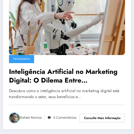
TECNOLOGIA
Inteligência Artificial no Marketing
Digital: O Dilema Entre
Popularização e Perda de
Descubra como a inteligência artificial no marketing digital está
Diferenciação
transformando o setor, seus benefícios e…
Rafael Ramos
0 Comentários
Consulte Mais Informação