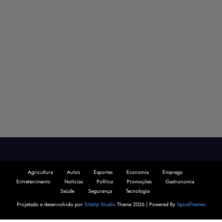
Agricultura
Autos
Esportes
Economia
Emprego
Entretenimento
Notícias
Política
Promoções
Gastronomia
Saúde
Segurança
Tecnologia
Projetado e desenvolvido por
SiteUp Studio
Theme 2026 | Powered By
SpiceThemes