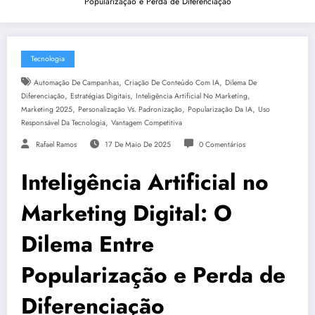
Popularização e Perda de Diferenciação
Tecnologia
,
,
Automação De Campanhas
Criação De Conteúdo Com IA
Dilema De
,
,
,
Diferenciação
Estratégias Digitais
Inteligência Artificial No Marketing
,
,
,
Marketing 2025
Personalização Vs. Padronização
Popularização Da IA
Uso
,
Responsável Da Tecnologia
Vantagem Competitiva
Rafael Ramos
17 De Maio De 2025
0 Comentários
Inteligência Artificial no
Marketing Digital: O
Dilema Entre
Popularização e Perda de
Diferenciação