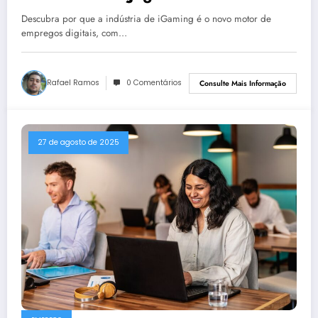
Redefinindo Carreiras em Tecnologia
Descubra por que a indústria de iGaming é o novo motor de
empregos digitais, com…
Rafael Ramos
0 Comentários
Consulte Mais Informação
27 de agosto de 2025