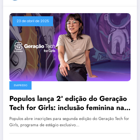
23 de abril de 2025
EMPREGO
Populos lança 2ª edição do Geração
Tech for Girls: inclusão feminina na
TI é aposta para inovação
Populos abre inscrições para segunda edição do Geração Tech for
Girls, programa de estágio exclusivo…