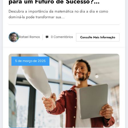
para um Futuro de Sucesso?
Descubra Como Dominá-la!
Descubra a importância da matemática no dia a dia e como
dominá-la pode transformar sua…
Rafael Ramos
0 Comentários
Consulte Mais Informação
5 de março de 2025