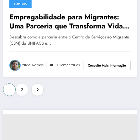
EMPREGO
Empregabilidade para Migrantes:
Uma Parceria que Transforma Vidas
em Salvador
Descubra como a parceria entre o Centro de Serviços ao Migrante
(CSM) da UNIFACS e…
Rafael Ramos
0 Comentários
Consulte Mais Informação
Paginação
1
2
de
posts