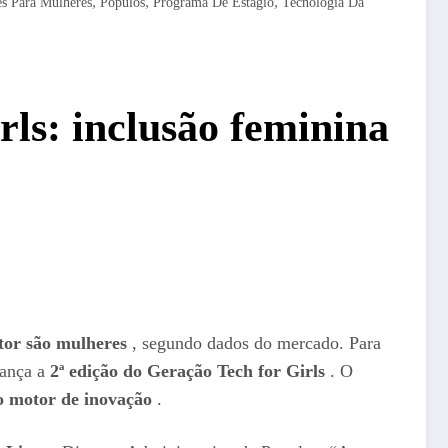
,
,
,
s Para Mulheres
Populos
Programa De Estágio
Tecnologia Da
rls: inclusão feminina
etor são mulheres
, segundo dados do mercado. Para
lança a
2ª edição do Geração Tech for Girls
. O
o motor de inovação
.