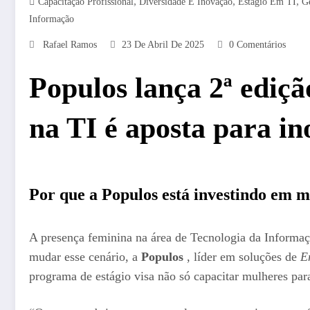
,
,
,
Capacitação Profissional
Diversidade E Inovação
Estágio Em TI
G
Informação
Rafael Ramos
23 De Abril De 2025
0 Comentários
Populos lança 2ª ediçã
na TI é aposta para i
Por que a Populos está investindo em m
A presença feminina na área de Tecnologia da Informaç
mudar esse cenário, a
Populos
, líder em soluções de
E
programa de estágio visa não só capacitar mulheres p