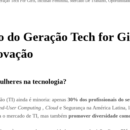
,
,
,
eração Tech For Girls
Inclusão Feminina
Mercado De Trabalho
Oportunidade
o do Geração Tech for Gi
novação
ulheres na tecnologia?
ão (TI) ainda é minoria: apenas
30% dos profissionais do s
nd-User Computing
,
Cloud
e Segurança na América Latina, 
ara o mercado de TI, mas também
promover diversidade com