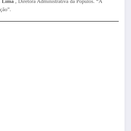
a Lima
, Diretora Administrativa da Populos. “A
ação”.