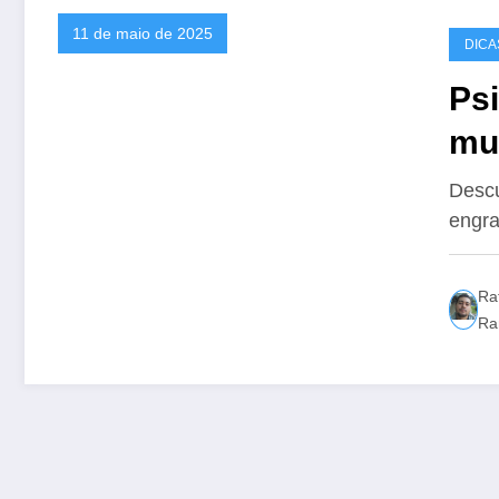
11 de maio de 2025
DICA
Psi
mu
eng
Descu
engra
pr
a 
Ra
Ra