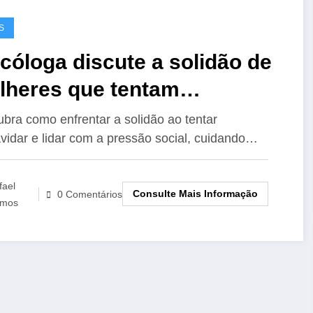
S
cóloga discute a solidão de
lheres que tentam
ravidar: impacto da
bra como enfrentar a solidão ao tentar
vidar e lidar com a pressão social, cuidando…
essão social e cuidados com
saúde mental
fael
Consulte Mais Informação
0 Comentários
mos