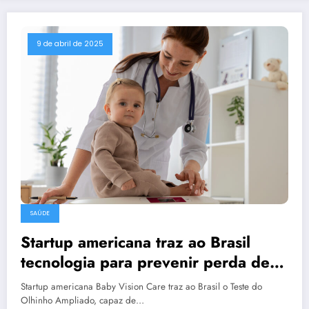
9 de abril de 2025
SAÚDE
Startup americana traz ao Brasil
tecnologia para prevenir perda de
visão em recém-nascidos
Startup americana Baby Vision Care traz ao Brasil o Teste do
Olhinho Ampliado, capaz de…