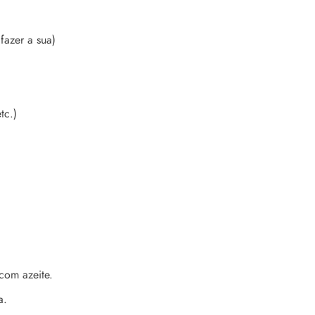
azer a sua)
tc.)
com azeite.
a.