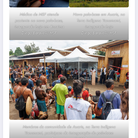
Médica de MSF atende
Novo polo-base em Auaris, na
paciente no novo polo-base,
Terra Indígena Yanomami,
inaugurado hoje em Roraima
inaugurado hoje
Diego Baravelli/MSF
Diego Baravelli/MSF
Membros da comunidade de Auaris, na Terra Indígena
Yanomami, participam da inauguração do polo-base