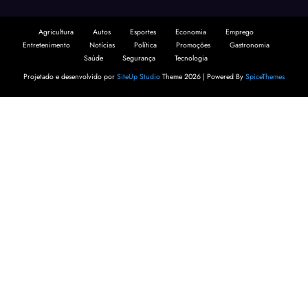
Agricultura
Autos
Esportes
Economia
Emprego
Entretenimento
Notícias
Política
Promoções
Gastronomia
Saúde
Segurança
Tecnologia
Projetado e desenvolvido por
SiteUp Studio
Theme 2026 | Powered By
SpiceThemes