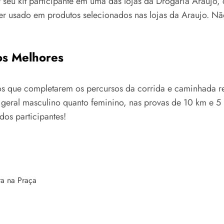
r seu kit participante em uma das lojas da Drogaria Araujo
er usado em produtos selecionados nas lojas da Araujo. N
os Melhores
ritos que completarem os percursos da corrida e caminhada 
 geral masculino quanto feminino, nas provas de 10 km e 5
os participantes!
ra na Praça