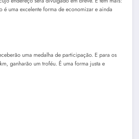
, cujo endereço será divulgado em breve. E tem mais:
ão é uma excelente forma de economizar e ainda
receberão uma medalha de participação. E para os
 km, ganharão um troféu. É uma forma justa e