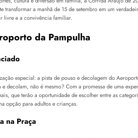
tes, cultura e diversão em família, a Corrida Araujo de 
te transformar a manhã de 15 de setembro em um verdadeiro 
 livre e a convivência familiar.
roporto da Pampulha
nciado
ização especial: a pista de pouso e decolagem do Aeropor
m e decolam, não é mesmo? Com a promessa de uma experiê
nais, que terão a oportunidade de escolher entre as catego
ma opção para adultos e crianças.
a na Praça