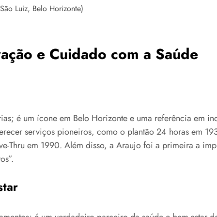
ão Luiz, Belo Horizonte)
ovação e Cuidado com a Saúde
ias; é um ícone em Belo Horizonte e uma referência em in
recer serviços pioneiros, como o plantão 24 horas em 1933
ve-Thru em 1990. Além disso, a Araujo foi a primeira a im
os”.
tar
mentos; é um verdadeiro parceiro da saúde e bem-estar d