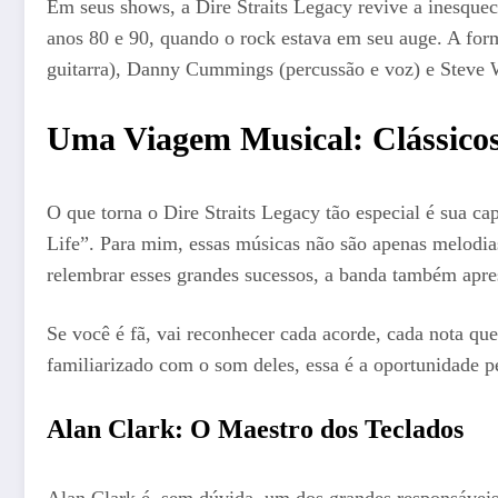
Em seus shows, a Dire Straits Legacy revive a inesque
anos 80 e 90, quando o rock estava em seu auge. A form
guitarra), Danny Cummings (percussão e voz) e Steve Wa
Uma Viagem Musical: Clássico
O que torna o Dire Straits Legacy tão especial é sua 
Life”. Para mim, essas músicas não são apenas melodi
relembrar esses grandes sucessos, a banda também apre
Se você é fã, vai reconhecer cada acorde, cada nota que
familiarizado com o som deles, essa é a oportunidade p
Alan Clark: O Maestro dos Teclados
Alan Clark é, sem dúvida, um dos grandes responsáveis 