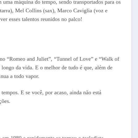
em uma máquina do tempo, sendo transportados para os
arra), Mel Collins (sax), Marco Caviglia (voz e
er esses talentos reunidos no palco!
omo “Romeo and Juliet”, “Tunnel of Love” e “Walk of
longo da vida. E o melhor de tudo é que, além de
nua a todo vapor.
 tempos. E se você, por acaso, ainda não está
ções.
a em 1980 e rapidamente se tornou o tecladista