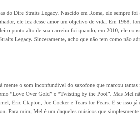
s do Dire Straits Legacy. Nascido em Roma, ele sempre foi a
hador, ele fez desse amor um objetivo de vida. Em 1988, fo
deiro ponto alto de sua carreira foi quando, em 2010, ele cons
 Straits Legacy. Sinceramente, acho que não tem como não ad
mente o som inconfundível do saxofone que marcou tantas mú
como “Love Over Gold” e “Twisting by the Pool”. Mas Mel não
amel, Eric Clapton, Joe Cocker e Tears for Fears. E se isso j
n. Para mim, Mel é um daqueles músicos que simplesmente r