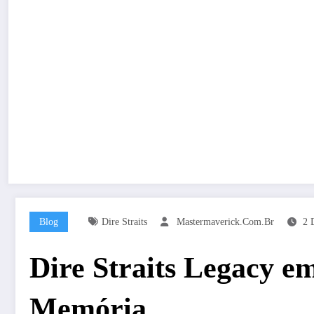
Blog
Dire Straits
Mastermaverick.com.br
2 
Dire Straits Legacy e
Memória