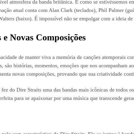
cível atmosfera da banda britânica. É como se estivéssemos 
ação atual conta com Alan Clark (teclados), Phil Palmer (guit
lters (baixo). É impossível não se empolgar com a ideia de v
s e Novas Composições
capacidade de manter viva a memória de canções atemporais c
as, são histórias, momentos, emoções que nos acompanham ao 
senta novas composições, provando que sua criatividade conti
 fez do Dire Straits uma das bandas mais icônicas de todos os
erfeita para se apaixonar por uma música que transcende gera
pelo som característico do Dire Straits. Ele se juntou à band