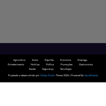
Agricultura
Autos
Esportes
Economia
Emprego
Entretenimento
Notícias
Política
Promoções
Gastronomia
Saúde
Segurança
Tecnologia
Projetado e desenvolvido por
SiteUp Studio
Theme 2026 | Powered By
SpiceThemes