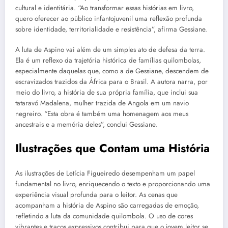
cultural e identitária. “Ao transformar essas histórias em livro,
quero oferecer ao público infantojuvenil uma reflexão profunda
sobre identidade, territorialidade e resistência”, afirma Gessiane.
A luta de Aspino vai além de um simples ato de defesa da terra.
Ela é um reflexo da trajetória histórica de famílias quilombolas,
especialmente daquelas que, como a de Gessiane, descendem de
escravizados trazidos da África para o Brasil. A autora narra, por
meio do livro, a história de sua própria família, que inclui sua
tataravó Madalena, mulher trazida de Angola em um navio
negreiro. “Esta obra é também uma homenagem aos meus
ancestrais e a memória deles”, conclui Gessiane.
Ilustrações que Contam uma História
As ilustrações de Letícia Figueiredo desempenham um papel
fundamental no livro, enriquecendo o texto e proporcionando uma
experiência visual profunda para o leitor. As cenas que
acompanham a história de Aspino são carregadas de emoção,
refletindo a luta da comunidade quilombola. O uso de cores
vibrantes e traços expressivos contribui para que o jovem leitor se