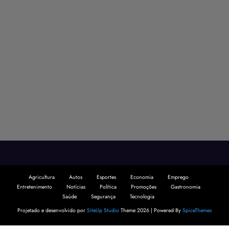
Agricultura
Autos
Esportes
Economia
Emprego
Entretenimento
Notícias
Política
Promoções
Gastronomia
Saúde
Segurança
Tecnologia
Projetado e desenvolvido por
SiteUp Studio
Theme 2026 | Powered By
SpiceThemes