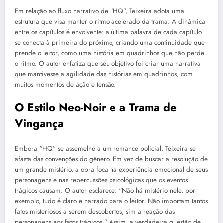
Em relação ao fluxo narrativo de “HQ”, Teixeira adota uma
estrutura que visa manter o ritmo acelerado da trama. A dinâmica
entre os capítulos é envolvente: a última palavra de cada capítulo
se conecta à primeira do próximo, criando uma continuidade que
prende o leitor, como uma história em quadrinhos que não perde
o ritmo. O autor enfatiza que seu objetivo foi criar uma narrativa
que mantivesse a agilidade das histórias em quadrinhos, com
muitos momentos de ação e tensão.
O Estilo Neo-Noir e a Trama de
Vingança
Embora “HQ” se assemelhe a um romance policial, Teixeira se
afasta das convenções do gênero. Em vez de buscar a resolução de
um grande mistério, a obra foca na experiência emocional de seus
personagens e nas repercussões psicológicas que os eventos
trágicos causam. O autor esclarece: “Não há mistério nele, por
exemplo, tudo é claro e narrado para o leitor. Não importam tantos
fatos misteriosos a serem descobertos, sim a reação das
personagens aos fatos trágicos.” Assim, a verdadeira questão de