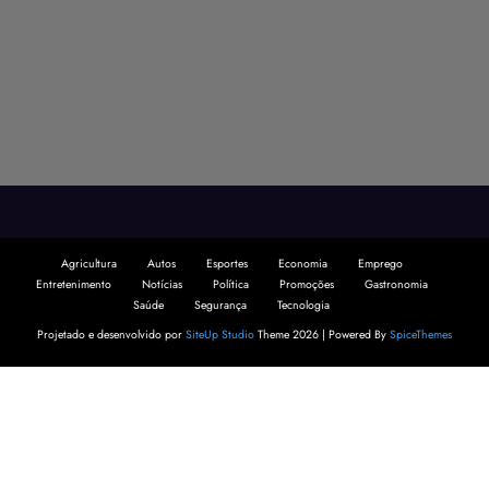
Agricultura
Autos
Esportes
Economia
Emprego
Entretenimento
Notícias
Política
Promoções
Gastronomia
Saúde
Segurança
Tecnologia
Projetado e desenvolvido por
SiteUp Studio
Theme 2026 | Powered By
SpiceThemes