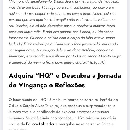
“Na hora do sepultamento, Dimas deu o primeiro sinal de fraqueza,
mas disfarçou bem. Tão logo eu o senti cambalear, abracei-o e o
sustentei de pé, amparando seu corpo com o meu. Nesse instante,
percebi que sua aparência tranquila não traduzia o torvelinho em
seu interior; ele só não desmaiou porque precisava mostrar força
para sua idosa mãe. E não era apenas por Bianca, eu iria saber
futuramente. Quando o caixão com o corpo da filha estava sendo
fechado, Dimas mirou pela última vez a face jovem dela, mas nada
conseguiu dizer. A comoção dele e de dona Antônia, conquanto
silenciosa, era sentida e partilhada por todos ao redor. O rosto negro
e angelical da menina fez o povo inteiro chorar.”
(pág. 70)
Adquira “HQ” e Descubra a Jornada
de Vingança e Reflexões
O lançamento de “HQ” é mais um marco na carreira literária de
Cláudio Sérgio Alves Teixeira, que continua a surpreender seus
leitores com sua habilidade de explorar emoções e traumas
humanos. Se você ainda não conheceu “HQ”, adquira sua cópia
no site da
Editora Labrador
e mergulhe nesta narrativa única e