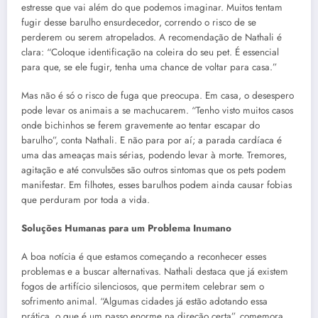
estresse que vai além do que podemos imaginar. Muitos tentam
fugir desse barulho ensurdecedor, correndo o risco de se
perderem ou serem atropelados. A recomendação de Nathali é
clara: “Coloque identificação na coleira do seu pet. É essencial
para que, se ele fugir, tenha uma chance de voltar para casa.”
Mas não é só o risco de fuga que preocupa. Em casa, o desespero
pode levar os animais a se machucarem. “Tenho visto muitos casos
onde bichinhos se ferem gravemente ao tentar escapar do
barulho”, conta Nathali. E não para por aí; a parada cardíaca é
uma das ameaças mais sérias, podendo levar à morte. Tremores,
agitação e até convulsões são outros sintomas que os pets podem
manifestar. Em filhotes, esses barulhos podem ainda causar fobias
que perduram por toda a vida.
Soluções Humanas para um Problema Inumano
A boa notícia é que estamos começando a reconhecer esses
problemas e a buscar alternativas. Nathali destaca que já existem
fogos de artifício silenciosos, que permitem celebrar sem o
sofrimento animal. “Algumas cidades já estão adotando essa
prática, o que é um passo enorme na direção certa”, comemora