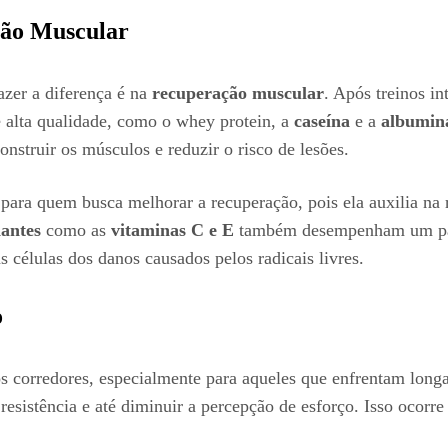
ção Muscular
zer a diferença é na
recuperação muscular
. Após treinos in
 alta qualidade, como o whey protein, a
caseína
e a
albumin
nstruir os músculos e reduzir o risco de lesões.
para quem busca melhorar a recuperação, pois ela auxilia na 
antes
como as
vitaminas C e E
também desempenham um pape
s células dos danos causados pelos radicais livres.
o
 corredores, especialmente para aqueles que enfrentam longa
esistência e até diminuir a percepção de esforço. Isso ocorre