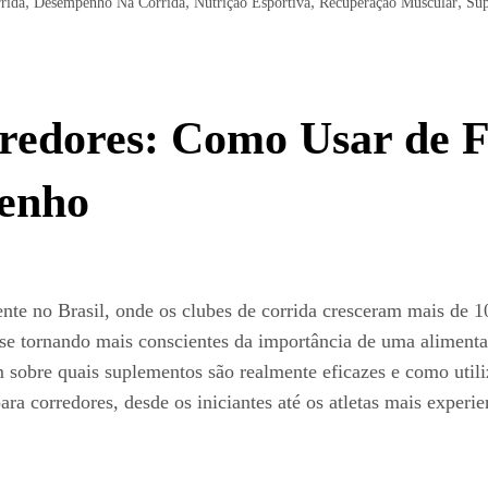
,
,
,
,
rida
Desempenho Na Corrida
Nutrição Esportiva
Recuperação Muscular
Sup
redores: Como Usar de F
enho
nte no Brasil, onde os clubes de corrida cresceram mais de
 se tornando mais conscientes da importância de uma alimenta
m sobre quais suplementos são realmente eficazes e como utili
ra corredores, desde os iniciantes até os atletas mais experi