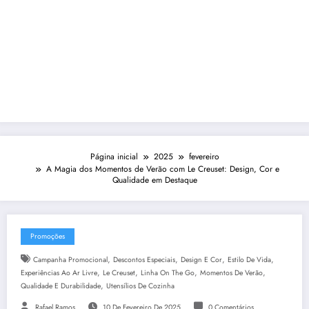
Página inicial
2025
fevereiro
A Magia dos Momentos de Verão com Le Creuset: Design, Cor e
Qualidade em Destaque
Promoções
,
,
,
,
Campanha Promocional
Descontos Especiais
Design E Cor
Estilo De Vida
,
,
,
,
Experiências Ao Ar Livre
Le Creuset
Linha On The Go
Momentos De Verão
,
Qualidade E Durabilidade
Utensílios De Cozinha
Rafael Ramos
10 De Fevereiro De 2025
0 Comentários