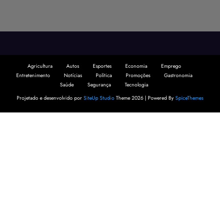
Agricultura
Autos
Esportes
Economia
Emprego
Entretenimento
Notícias
Política
Promoções
Gastronomia
Saúde
Segurança
Tecnologia
Projetado e desenvolvido por
SiteUp Studio
Theme 2026 | Powered By
SpiceThemes