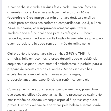
A campanha se divide em duas fases, cada uma com foco em
diferentes momentos e necessidades. Entre os dias
10 de
fevereiro e 6 de março
, a primeira fase destaca utensílios
ideais para ocasiões acolhedoras e compartilhadas. Aqui, a linha
Kobe
se destaca, com inspirações asiáticas que trazem
modernidade e funcionalidade para as refeições. Os bowls
redondos, pratos fundos e noodle bowls são verdadeiras joias para
quem aprecia praticidade sem abrir mão do refinamento.
Outro ponto alto dessa fase são as linhas
3-PLY
e
TNS
. A
primeira, feita em aço inox, oferece durabilidade e resistência,
enquanto a segunda, com material antiaderente, é perfeita para o
preparo de receitas rápidas e lanches. Ambas são escolhas
excelentes para encontros familiares e com amigos,
proporcionando uma experiência gastronômica completa.
Como alguém que adora receber pessoas em casa, posso dizer
que esses utensílios não apenas facilitam o processo de cozimento,
mas também adicionam um toque especial à apresentação dos
pratos. É impossível não se apaixonar pela beleza e versatilidade
dessas peças!