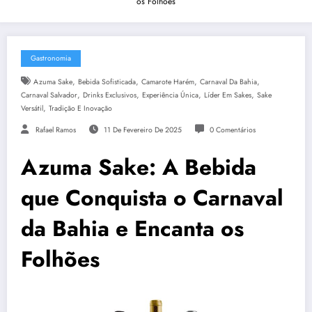
os Folhões
Gastronomia
,
,
,
,
Azuma Sake
Bebida Sofisticada
Camarote Harém
Carnaval Da Bahia
,
,
,
,
Carnaval Salvador
Drinks Exclusivos
Experiência Única
Líder Em Sakes
Sake
,
Versátil
Tradição E Inovação
Rafael Ramos
11 De Fevereiro De 2025
0 Comentários
Azuma Sake: A Bebida
que Conquista o Carnaval
da Bahia e Encanta os
Folhões