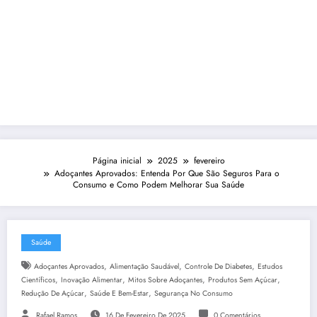
Página inicial
2025
fevereiro
Adoçantes Aprovados: Entenda Por Que São Seguros Para o
Consumo e Como Podem Melhorar Sua Saúde
Saúde
,
,
,
Adoçantes Aprovados
Alimentação Saudável
Controle De Diabetes
Estudos
,
,
,
,
Científicos
Inovação Alimentar
Mitos Sobre Adoçantes
Produtos Sem Açúcar
,
,
Redução De Açúcar
Saúde E Bem-Estar
Segurança No Consumo
Rafael Ramos
16 De Fevereiro De 2025
0 Comentários