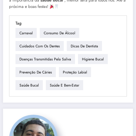
a importância da
saúde bucal
, melhor será para todos nós. Até a
próxima e boas festas!
Tag
Carnaval
Consumo De Álcool
Cuidados Com Os Dentes
Dicas De Dentista
Doenças Transmitidas Pela Saliva
Higiene Bucal
Prevenção De Cáries
Proteção Labial
Saúde Bucal
Saúde E Bem-Estar