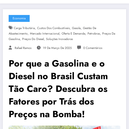
Economia
,
,
,
Carga Tributária
Custos Dos Combustíveis
Gasola
Gestão De
,
,
,
,
Abastecimento
Mercado Internacional
Oferta E Demanda
Petrobras
Preços Da
,
,
Gasolina
Preços Do Diesel
Soluções Inovadoras
Rafael Ramos
19 De Março De 2025
0 Comentários
Por que a Gasolina e o
Diesel no Brasil Custam
Tão Caro? Descubra os
Fatores por Trás dos
Preços na Bomba!