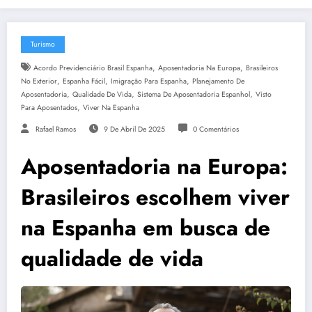
Turismo
,
,
Acordo Previdenciário Brasil Espanha
Aposentadoria Na Europa
Brasileiros
,
,
,
No Exterior
Espanha Fácil
Imigração Para Espanha
Planejamento De
,
,
,
Aposentadoria
Qualidade De Vida
Sistema De Aposentadoria Espanhol
Visto
,
Para Aposentados
Viver Na Espanha
Rafael Ramos
9 De Abril De 2025
0 Comentários
Aposentadoria na Europa:
Brasileiros escolhem viver
na Espanha em busca de
qualidade de vida