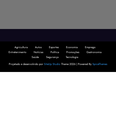
Agricultura
Autos
Esportes
Economia
Emprego
Entretenimento
Notícias
Política
Promoções
Gastronomia
Saúde
Segurança
Tecnologia
Projetado e desenvolvido por
SiteUp Studio
Theme 2026 | Powered By
SpiceThemes