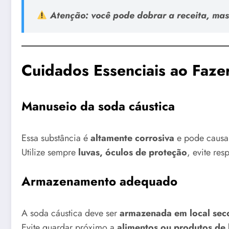
Atenção:
você pode
dobrar a receita
, mas
Cuidados Essenciais ao Faze
Manuseio da soda cáustica
Essa substância é
altamente corrosiva
e pode caus
Utilize sempre
luvas, óculos de proteção
, evite re
Armazenamento adequado
A soda cáustica deve ser
armazenada em local seco
Evite guardar próximo a
alimentos ou produtos de 