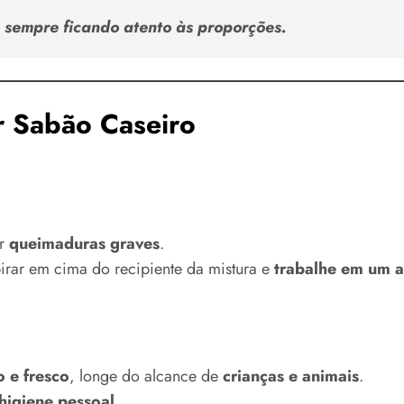
 sempre ficando atento
às proporções
.
r Sabão Caseiro
ar
queimaduras graves
.
spirar em cima do recipiente da mistura e
trabalhe em um 
 e fresco
, longe do alcance de
crianças e animais
.
higiene pessoal
.