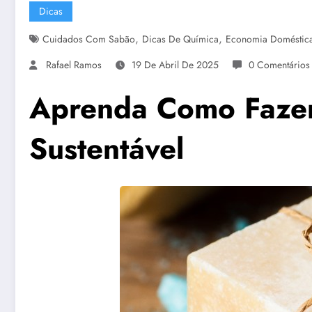
Dicas
,
,
Cuidados Com Sabão
Dicas De Química
Economia Doméstic
Rafael Ramos
19 De Abril De 2025
0 Comentários
Aprenda Como Fazer
Sustentável