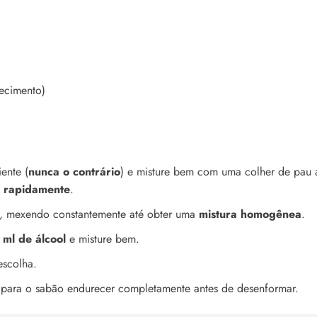
recimento)
ente (
nunca o contrário
) e misture bem com uma colher de pau 
e rapidamente
.
, mexendo constantemente até obter uma
mistura homogênea
.
 ml de álcool
e misture bem.
escolha.
para o sabão endurecer completamente antes de desenformar.