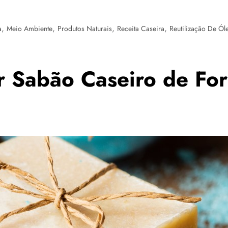
,
,
,
,
a
Meio Ambiente
Produtos Naturais
Receita Caseira
Reutilização De Ól
 Sabão Caseiro de Fo