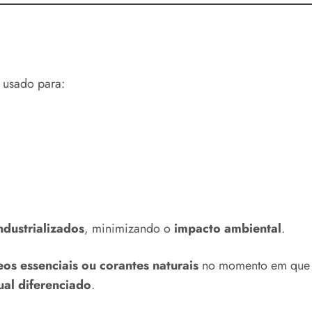
 usado para:
dustrializados
, minimizando o
impacto ambiental
.
eos essenciais ou corantes naturais
no momento em que a
ual diferenciado
.