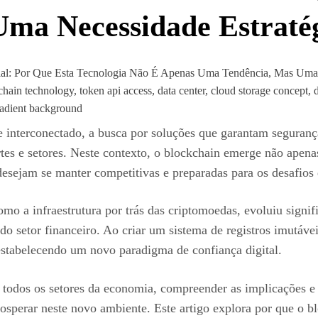
ma Necessidade Estraté
hain technology, token api access, data center, cloud storage concept, 
gradient background
 interconectado, a busca por soluções que garantam segurança
ortes e setores. Neste contexto, o blockchain emerge não ape
ejam se manter competitivas e preparadas para os desafios 
mo a infraestrutura por trás das criptomoedas, evoluiu signif
do setor financeiro. Ao criar um sistema de registros imutáve
estabelecendo um novo paradigma de confiança digital.
todos os setores da economia, compreender as implicações e b
osperar neste novo ambiente. Este artigo explora por que o b