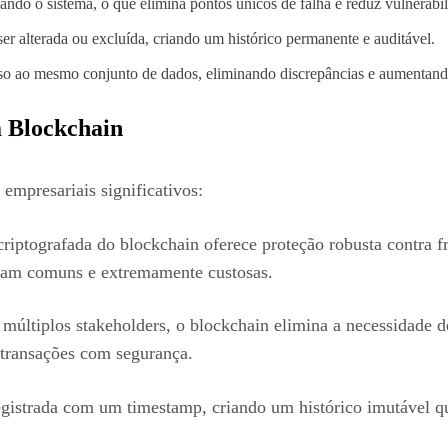
lando o sistema, o que elimina pontos únicos de falha e reduz vulnerabil
er alterada ou excluída, criando um histórico permanente e auditável.
esso ao mesmo conjunto de dados, eliminando discrepâncias e aumentand
a Blockchain
 empresariais significativos:
 criptografada do blockchain oferece proteção robusta contra 
ram comuns e extremamente custosas.
últiplos stakeholders, o blockchain elimina a necessidade de
 transações com segurança.
gistrada com um timestamp, criando um histórico imutável qu