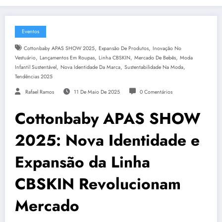
Eventos
,
,
Cottonbaby APAS SHOW 2025
Expansão De Produtos
Inovação No
,
,
,
,
Vestuário
Lançamentos Em Roupas
Linha CBSKIN
Mercado De Bebês
Moda
,
,
,
Infantil Sustentável
Nova Identidade Da Marca
Sustentabilidade Na Moda
Tendências 2025
Rafael Ramos
11 De Maio De 2025
0 Comentários
Cottonbaby APAS SHOW
2025: Nova Identidade e
Expansão da Linha
CBSKIN Revolucionam
Mercado