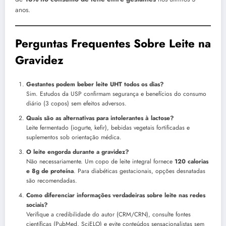
anos.
Perguntas Frequentes Sobre Leite na
Gravidez
Gestantes podem beber leite UHT todos os dias?
Sim. Estudos da USP confirmam segurança e benefícios do consumo
diário (3 copos) sem efeitos adversos.
Quais são as alternativas para intolerantes à lactose?
Leite fermentado (iogurte, kefir), bebidas vegetais fortificadas e
suplementos sob orientação médica.
O leite engorda durante a gravidez?
Não necessariamente. Um copo de leite integral fornece
120 calorias
e 8g de proteína
. Para diabéticas gestacionais, opções desnatadas
são recomendadas.
Como diferenciar informações verdadeiras sobre leite nas redes
sociais?
Verifique a credibilidade do autor (CRM/CRN), consulte fontes
científicas (PubMed, SciELO) e evite conteúdos sensacionalistas sem