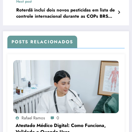
Next post
Roterdã inclui dois novos pesticidas em lista de
controle internacional durante as COPs BRS
2025
POSTS RELACIONADOS
Rafael Ramos
0
Atestado Médico Digital: Como Funciona,
Validade e Quando Usar