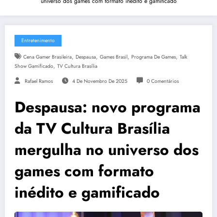
universo dos games com formato inédito e gamificado
Entretenimento
,
,
,
,
Cena Gamer Brasileira
Despausa
Games Brasil
Programa De Games
Talk
,
Show Gamificado
TV Cultura Brasília
Rafael Ramos
4 De Novembro De 2025
0 Comentários
Despausa: novo programa
da TV Cultura Brasília
mergulha no universo dos
games com formato
inédito e gamificado