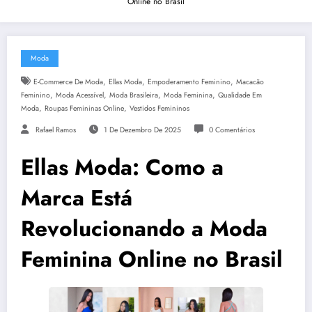
Online no Brasil
Moda
,
,
,
E-Commerce De Moda
Ellas Moda
Empoderamento Feminino
Macacão
,
,
,
,
Feminino
Moda Acessível
Moda Brasileira
Moda Feminina
Qualidade Em
,
,
Moda
Roupas Femininas Online
Vestidos Femininos
Rafael Ramos
1 De Dezembro De 2025
0 Comentários
Ellas Moda: Como a
Marca Está
Revolucionando a Moda
Feminina Online no Brasil