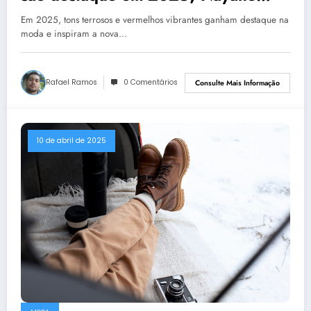
traduz tendência para a moda íntima
Em 2025, tons terrosos e vermelhos vibrantes ganham destaque na
moda e inspiram a nova…
Rafael Ramos
0 Comentários
Consulte Mais Informação
10 de abril de 2025