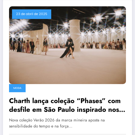
23 de abril de 2025
MODA
Charth lança coleção “Phases” com
desfile em São Paulo inspirado nos
ciclos do tempo e na mitologia grega
Nova coleção Verão 2026 da marca mineira aposta na
sensibilidade do tempo e na força…