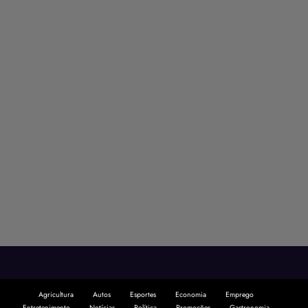
Agricultura
Autos
Esportes
Economia
Emprego
Entretenimento
Notícias
Política
Promoções
Gastronomia