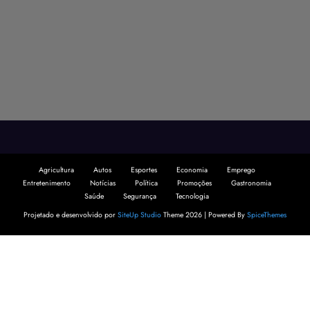
Agricultura
Autos
Esportes
Economia
Emprego
Entretenimento
Notícias
Política
Promoções
Gastronomia
Saúde
Segurança
Tecnologia
Projetado e desenvolvido por
SiteUp Studio
Theme 2026 | Powered By
SpiceThemes