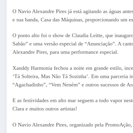
O Navio Alexandre Pires já está agitando as águas ant
e sua banda, Casa das Máquinas, proporcionando um esp
O ponto alto foi o show de Claudia Leitte, que inaugur
Sabão” e uma versão especial de “Anunciação”. A cantor
Alexandre Pires, para uma performance especial.
Xanddy Harmonia fechou a noite em grande estilo, inc
‘Tá Solteira, Mas Não Tá Sozinha’. Em uma parceria i
“Agachadinho”, “Vem Neném” e outros sucessos de Arak
E as festividades em alto mar seguem a todo vapor nes
Clara e muitos outros artistas!
O Navio Alexandre Pires, organizado pela PromoAção, d