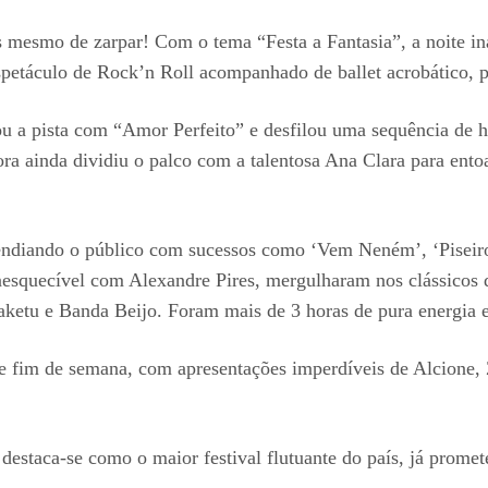
es mesmo de zarpar! Com o tema “Festa a Fantasia”, a noite i
etáculo de Rock’n Roll acompanhado de ballet acrobático, pia
ou a pista com “Amor Perfeito” e desfilou uma sequência de h
a ainda dividiu o palco com a talentosa Ana Clara para entoar
endiando o público com sucessos como ‘Vem Neném’, ‘Piseiro
nesquecível com Alexandre Pires, mergulharam nos clássicos 
etu e Banda Beijo. Foram mais de 3 horas de pura energia e
te fim de semana, com apresentações imperdíveis de Alcione
estaca-se como o maior festival flutuante do país, já promet