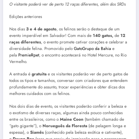
O visitante poderá ver de perto 12 raças diferentes, além dos SRDs
Edições anteriores
Nos dias
3 e 4 de agosto
, os felinos serão o destaque de um
evento imperdível em Salvador! Com mais de
140 gatos,
de
12
raças diferentes
, o evento promete cativar corações e celebrar a
diversidade felina. Promovido pelo
GatoGrupo da Bahia
e
pela
PremieRpet
, o encontro acontecerá no Hotel Mercure, no Rio
Vermelho.
A entrada é
gratuita
e os visitantes poderão ver de perto gatos de
todos os tipos e tamanhos, conversar com criadores que entendem
profundamente do assunto, trocar experiências e obter dicas dos
melhores cuidados com os felinos.
Nos dois dias de evento, os visitantes poderão conferir a beleza e
o exotismo de diversas raças, algumas ainda pouco conhecidas
entre os brasileiros, como o
Maine Coon
(também chamado de
“gato gigante”), o
Norueguês da Floresta
(de pelagem longa e
espessa), o
Siamês
(conhecido pela beleza exótica e cativante),
o
Devon Rex
(raça que serviu de inspiração para o personagem