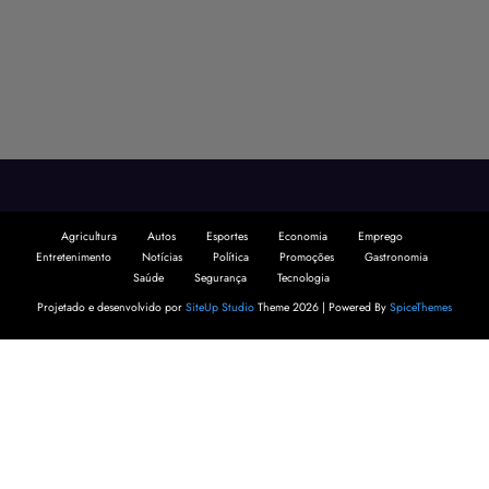
Agricultura
Autos
Esportes
Economia
Emprego
Entretenimento
Notícias
Política
Promoções
Gastronomia
Saúde
Segurança
Tecnologia
Projetado e desenvolvido por
SiteUp Studio
Theme 2026 | Powered By
SpiceThemes