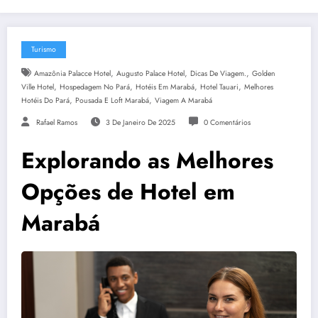
Turismo
,
,
,
Amazônia Palacce Hotel
Augusto Palace Hotel
Dicas De Viagem.
Golden
,
,
,
,
Ville Hotel
Hospedagem No Pará
Hotéis Em Marabá
Hotel Tauari
Melhores
,
,
Hotéis Do Pará
Pousada E Loft Marabá
Viagem A Marabá
Rafael Ramos
3 De Janeiro De 2025
0 Comentários
Explorando as Melhores
Opções de Hotel em
Marabá