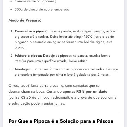
Corante vermelho (opcional)
300g de chocolate nobre temperado
Modo de Preparo:
Caramelize a pipoca:
Em uma panela, misture água, vinagre, açúcar
e glucose até dissolver. Deixe ferver até atingir 150°C (teste o ponto
pingando o caramelo em água: se formar uma bolinha rígida, está
pronto).
Misture a pipoca:
Despeje as pipocas na panela, envolva bem e
transfira para uma superfície untada. Deixe esfriar.
Montagem:
Forre uma forma com as pipocas caramelizadas. Despeje
o chocolate temperado por cima e leve à geladeira por 2 horas.
O resultado? Uma barra crocante, com camadas que se
desmancham na boca. Custando
apenas R$ 8 por unidade
(contra R$ 25 de um ovo tradicional), é a prova de que economia
e sofisticação podem andar juntas.
Por Que a Pipoca é a Solução para a Páscoa