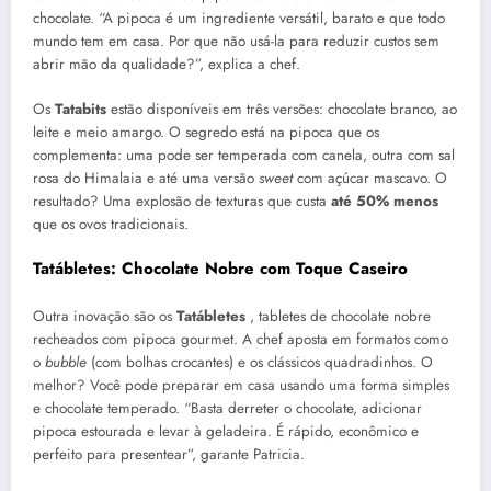
chocolate. “A pipoca é um ingrediente versátil, barato e que todo
mundo tem em casa. Por que não usá-la para reduzir custos sem
abrir mão da qualidade?”, explica a chef.
Os
Tatabits
estão disponíveis em três versões: chocolate branco, ao
leite e meio amargo. O segredo está na pipoca que os
complementa: uma pode ser temperada com canela, outra com sal
rosa do Himalaia e até uma versão
sweet
com açúcar mascavo. O
resultado? Uma explosão de texturas que custa
até 50% menos
que os ovos tradicionais.
Tatábletes: Chocolate Nobre com Toque Caseiro
Outra inovação são os
Tatábletes
, tabletes de chocolate nobre
recheados com pipoca gourmet. A chef aposta em formatos como
o
bubble
(com bolhas crocantes) e os clássicos quadradinhos. O
melhor? Você pode preparar em casa usando uma forma simples
e chocolate temperado. “Basta derreter o chocolate, adicionar
pipoca estourada e levar à geladeira. É rápido, econômico e
perfeito para presentear”, garante Patricia.