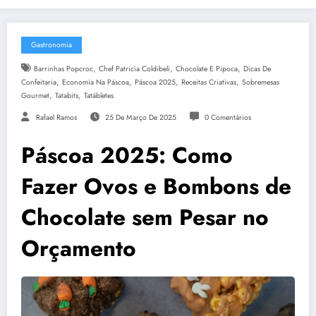
Gastronomia
,
,
,
Barrinhas Popcroc
Chef Patricia Coldibeli
Chocolate E Pipoca
Dicas De
,
,
,
,
Confeitaria
Economia Na Páscoa
Páscoa 2025
Receitas Criativas
Sobremesas
,
,
Gourmet
Tatabits
Tatábletes
Rafael Ramos
25 De Março De 2025
0 Comentários
Páscoa 2025: Como
Fazer Ovos e Bombons de
Chocolate sem Pesar no
Orçamento