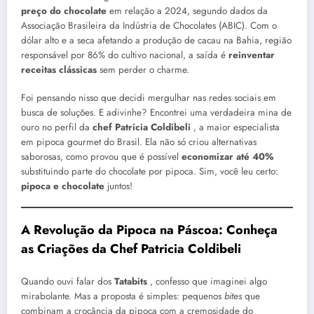
preço do chocolate
em relação a 2024, segundo dados da
Associação Brasileira da Indústria de Chocolates (ABIC). Com o
dólar alto e a seca afetando a produção de cacau na Bahia, região
responsável por 86% do cultivo nacional, a saída é
reinventar
receitas clássicas
sem perder o charme.
Foi pensando nisso que decidi mergulhar nas redes sociais em
busca de soluções. E adivinhe? Encontrei uma verdadeira mina de
ouro no perfil da
chef Patricia Coldibeli
, a maior especialista
em pipoca gourmet do Brasil. Ela não só criou alternativas
saborosas, como provou que é possível
economizar até 40%
substituindo parte do chocolate por pipoca. Sim, você leu certo:
pipoca e chocolate
juntos!
A Revolução da Pipoca na Páscoa: Conheça
as Criações da Chef Patricia Coldibeli
Quando ouvi falar dos
Tatabits
, confesso que imaginei algo
mirabolante. Mas a proposta é simples: pequenos
bites
que
combinam a crocância da pipoca com a cremosidade do